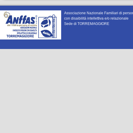
Associazione Nazionale Familiari di perso
con disaibilità intellettiva e/o relazionale
Sede di TORREMAGGIORE