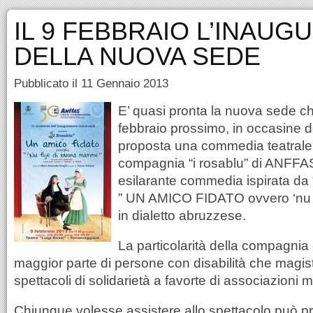
IL 9 FEBBRAIO L’INAUG
DELLA NUOVA SEDE
Pubblicato il 11 Gennaio 2013
E’ quasi pronta la nuova sede ch
febbraio prossimo, in occasine d
proposta una commedia teatrale 
compagnia “i rosablu” di ANF
esilarante commedia ispirata d
” UN AMICO FIDATO ovvero ‘nu 
in dialetto abruzzese.
La particolarità della compagnia
maggior parte di persone con disabilità che magi
spettacoli di solidarietà a favorte di associazioni me
Chiunque volesse assistere allo spettacolo può pren