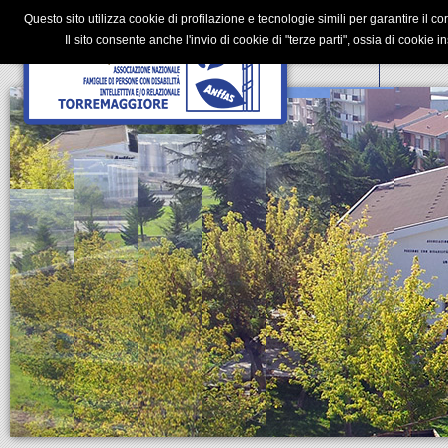
Questo sito utilizza cookie di profilazione e tecnologie simili per garantire il 
HOME
5 PER MILLE
CHI SIAMO
DONAZIONI
G. A. L.
INFOR
Il sito consente anche l'invio di cookie di "terze parti", ossia di cookie in
RESPONSABILE DELLA PROTEZIONE DEI DATI (RGPD)
DIC. EX 